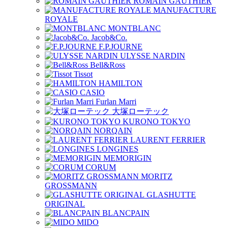
ROMAIN GAUTHIER
MANUFACTURE
ROYALE
MONTBLANC
Jacob&Co.
F.P.JOURNE
ULYSSE NARDIN
Bell&Ross
Tissot
HAMILTON
CASIO
Furlan Marri
大塚ローテック
KURONO TOKYO
NORQAIN
LAURENT FERRIER
LONGINES
MEMORIGIN
CORUM
MORITZ
GROSSMANN
GLASHUTTE
ORIGINAL
BLANCPAIN
MIDO