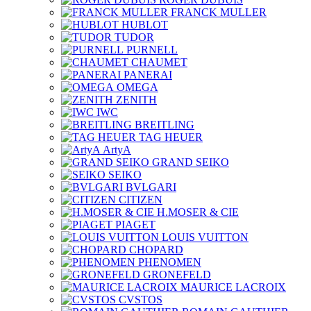
FRANCK MULLER
HUBLOT
TUDOR
PURNELL
CHAUMET
PANERAI
OMEGA
ZENITH
IWC
BREITLING
TAG HEUER
ArtyA
GRAND SEIKO
SEIKO
BVLGARI
CITIZEN
H.MOSER & CIE
PIAGET
LOUIS VUITTON
CHOPARD
PHENOMEN
GRONEFELD
MAURICE LACROIX
CVSTOS