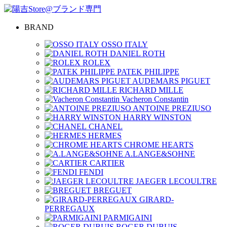
BRAND
OSSO ITALY
DANIEL ROTH
ROLEX
PATEK PHILIPPE
AUDEMARS PIGUET
RICHARD MILLE
Vacheron Constantin
ANTOINE PREZIUSO
HARRY WINSTON
CHANEL
HERMES
CHROME HEARTS
A.LANGE&SOHNE
CARTIER
FENDI
JAEGER LECOULTRE
BREGUET
GIRARD-
PERREGAUX
PARMIGAINI
ROGER DUBUIS