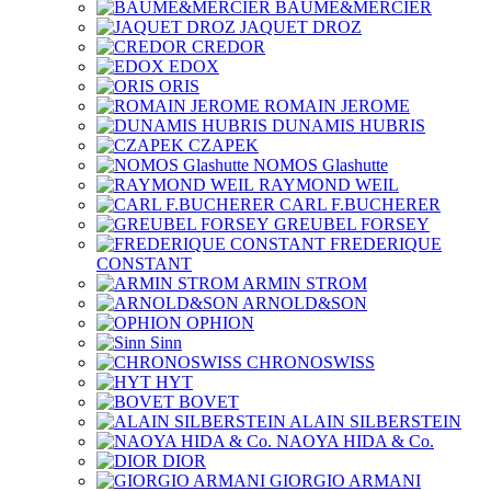
BAUME&MERCIER
JAQUET DROZ
CREDOR
EDOX
ORIS
ROMAIN JEROME
DUNAMIS HUBRIS
CZAPEK
NOMOS Glashutte
RAYMOND WEIL
CARL F.BUCHERER
GREUBEL FORSEY
FREDERIQUE
CONSTANT
ARMIN STROM
ARNOLD&SON
OPHION
Sinn
CHRONOSWISS
HYT
BOVET
ALAIN SILBERSTEIN
NAOYA HIDA & Co.
DIOR
GIORGIO ARMANI