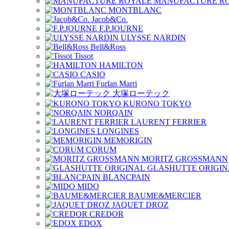
MANUFACTURE R
MONTBLANC
Jacob&Co.
F.P.JOURNE
ULYSSE NARDIN
Bell&Ross
Tissot
HAMILTON
CASIO
Furlan Marri
大塚ローテック
KURONO TOKYO
NORQAIN
LAURENT FERRIER
LONGINES
MEMORIGIN
CORUM
MORITZ GROSSMANN
GLASHUTTE ORIGIN
BLANCPAIN
MIDO
BAUME&MERCIER
JAQUET DROZ
CREDOR
EDOX