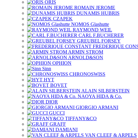
ORIS
ROMAIN JEROME
DUNAMIS HUBRIS
CZAPEK
NOMOS Glashutte
RAYMOND WEIL
CARL F.BUCHERER
GREUBEL FORSEY
FREDERIQUE CON
ARMIN STROM
ARNOLD&SON
OPHION
Sinn
CHRONOSWISS
HYT
BOVET
ALAIN SILBERSTEIN
NAOYA HIDA & Co.
DIOR
GIORGIO ARMANI
GUCCI
TIFFANY&CO
GRAFF
DAMIANI
VAN CLEEF & ARPELS