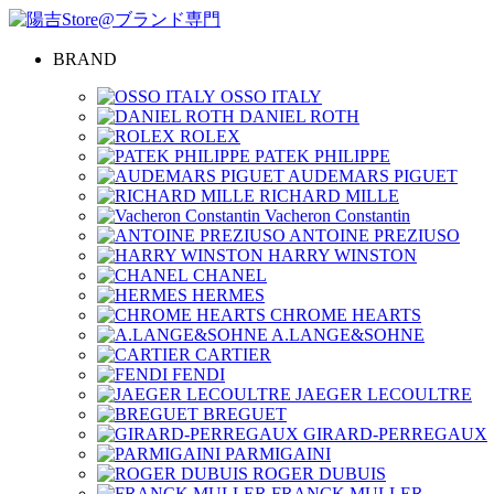
BRAND
OSSO ITALY
DANIEL ROTH
ROLEX
PATEK PHILIPPE
AUDEMARS PIGUET
RICHARD MILLE
Vacheron Constantin
ANTOINE PREZIUSO
HARRY WINSTON
CHANEL
HERMES
CHROME HEARTS
A.LANGE&SOHNE
CARTIER
FENDI
JAEGER LECOULTRE
BREGUET
GIRARD-PERREGAUX
PARMIGAINI
ROGER DUBUIS
FRANCK MULLER