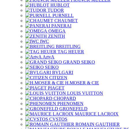
HUBLOT
TUDOR
PURNELL
CHAUMET
PANERAI
OMEGA
ZENITH
IWC
BREITLING
TAG HEUER
ArtyA
GRAND SEIKO
SEIKO
BVLGARI
CITIZEN
H.MOSER & CIE
PIAGET
LOUIS VUITTON
CHOPARD
PHENOMEN
GRONEFELD
MAURICE LACROIX
CVSTOS
ROMAIN GAUTHIER