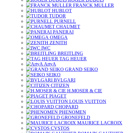
FRANCK MULLER
HUBLOT
TUDOR
PURNELL
CHAUMET
PANERAI
OMEGA
ZENITH
IWC
BREITLING
TAG HEUER
ArtyA
GRAND SEIKO
SEIKO
BVLGARI
CITIZEN
H.MOSER & CIE
PIAGET
LOUIS VUITTON
CHOPARD
PHENOMEN
GRONEFELD
MAURICE LACROIX
CVSTOS