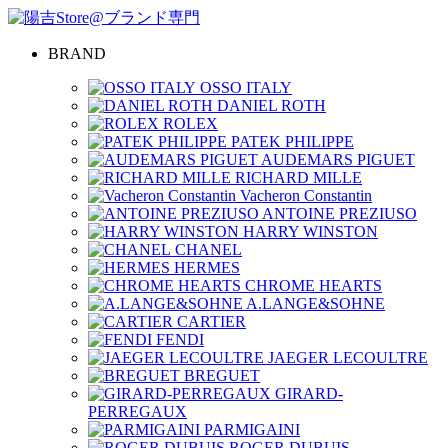
BRAND
OSSO ITALY
DANIEL ROTH
ROLEX
PATEK PHILIPPE
AUDEMARS PIGUET
RICHARD MILLE
Vacheron Constantin
ANTOINE PREZIUSO
HARRY WINSTON
CHANEL
HERMES
CHROME HEARTS
A.LANGE&SOHNE
CARTIER
FENDI
JAEGER LECOULTRE
BREGUET
GIRARD-
PERREGAUX
PARMIGAINI
ROGER DUBUIS