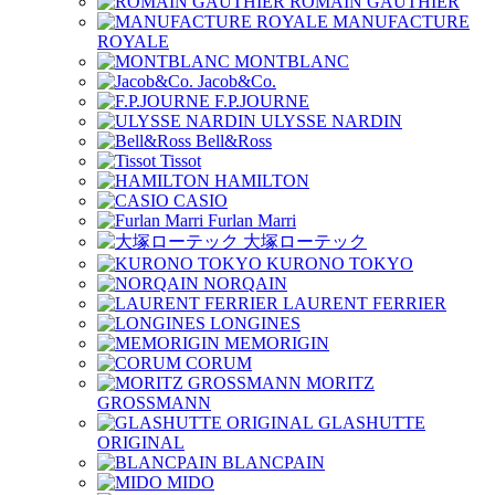
ROMAIN GAUTHIER
MANUFACTURE
ROYALE
MONTBLANC
Jacob&Co.
F.P.JOURNE
ULYSSE NARDIN
Bell&Ross
Tissot
HAMILTON
CASIO
Furlan Marri
大塚ローテック
KURONO TOKYO
NORQAIN
LAURENT FERRIER
LONGINES
MEMORIGIN
CORUM
MORITZ
GROSSMANN
GLASHUTTE
ORIGINAL
BLANCPAIN
MIDO