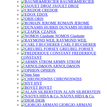
BAUME&MERCIER
JAQUET DROZ
CREDOR
EDOX
ORIS
ROMAIN JEROME
DUNAMIS HUBRIS
CZAPEK
NOMOS Glashutte
RAYMOND WEIL
CARL F.BUCHERER
GREUBEL FORSEY
FREDERIQUE
CONSTANT
ARMIN STROM
ARNOLD&SON
OPHION
Sinn
CHRONOSWISS
HYT
BOVET
ALAIN SILBERSTEIN
NAOYA HIDA & Co.
DIOR
GIORGIO ARMANI