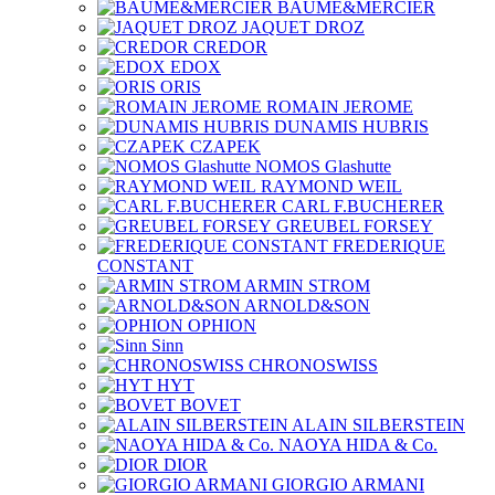
BAUME&MERCIER
JAQUET DROZ
CREDOR
EDOX
ORIS
ROMAIN JEROME
DUNAMIS HUBRIS
CZAPEK
NOMOS Glashutte
RAYMOND WEIL
CARL F.BUCHERER
GREUBEL FORSEY
FREDERIQUE
CONSTANT
ARMIN STROM
ARNOLD&SON
OPHION
Sinn
CHRONOSWISS
HYT
BOVET
ALAIN SILBERSTEIN
NAOYA HIDA & Co.
DIOR
GIORGIO ARMANI