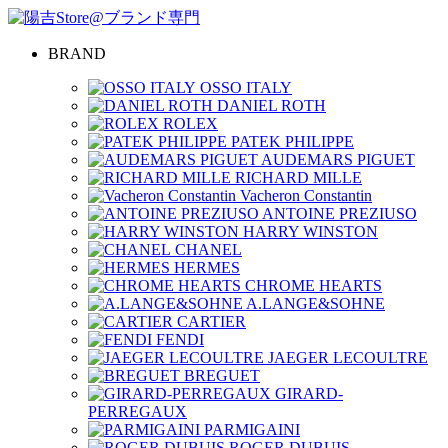
BRAND
OSSO ITALY
DANIEL ROTH
ROLEX
PATEK PHILIPPE
AUDEMARS PIGUET
RICHARD MILLE
Vacheron Constantin
ANTOINE PREZIUSO
HARRY WINSTON
CHANEL
HERMES
CHROME HEARTS
A.LANGE&SOHNE
CARTIER
FENDI
JAEGER LECOULTRE
BREGUET
GIRARD-
PERREGAUX
PARMIGAINI
ROGER DUBUIS