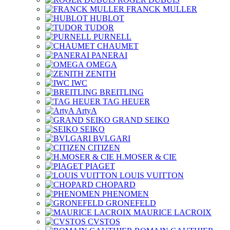
FRANCK MULLER
HUBLOT
TUDOR
PURNELL
CHAUMET
PANERAI
OMEGA
ZENITH
IWC
BREITLING
TAG HEUER
ArtyA
GRAND SEIKO
SEIKO
BVLGARI
CITIZEN
H.MOSER & CIE
PIAGET
LOUIS VUITTON
CHOPARD
PHENOMEN
GRONEFELD
MAURICE LACROIX
CVSTOS