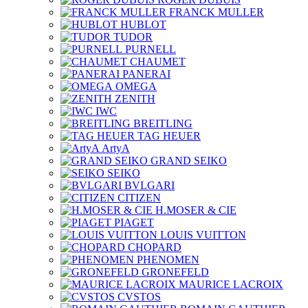
FRANCK MULLER
HUBLOT
TUDOR
PURNELL
CHAUMET
PANERAI
OMEGA
ZENITH
IWC
BREITLING
TAG HEUER
ArtyA
GRAND SEIKO
SEIKO
BVLGARI
CITIZEN
H.MOSER & CIE
PIAGET
LOUIS VUITTON
CHOPARD
PHENOMEN
GRONEFELD
MAURICE LACROIX
CVSTOS