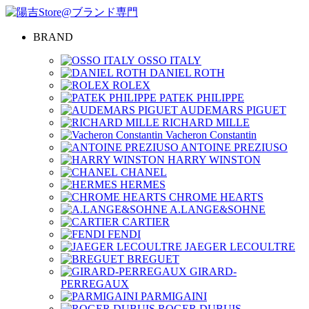
BRAND
OSSO ITALY
DANIEL ROTH
ROLEX
PATEK PHILIPPE
AUDEMARS PIGUET
RICHARD MILLE
Vacheron Constantin
ANTOINE PREZIUSO
HARRY WINSTON
CHANEL
HERMES
CHROME HEARTS
A.LANGE&SOHNE
CARTIER
FENDI
JAEGER LECOULTRE
BREGUET
GIRARD-
PERREGAUX
PARMIGAINI
ROGER DUBUIS