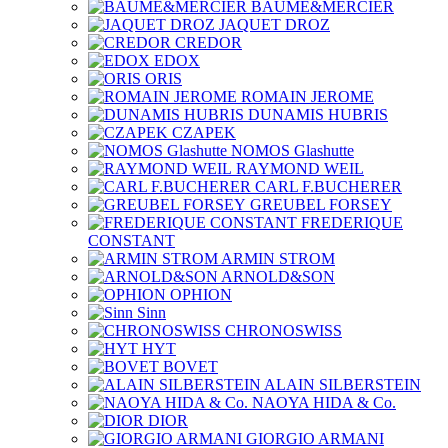
BAUME&MERCIER
JAQUET DROZ
CREDOR
EDOX
ORIS
ROMAIN JEROME
DUNAMIS HUBRIS
CZAPEK
NOMOS Glashutte
RAYMOND WEIL
CARL F.BUCHERER
GREUBEL FORSEY
FREDERIQUE
CONSTANT
ARMIN STROM
ARNOLD&SON
OPHION
Sinn
CHRONOSWISS
HYT
BOVET
ALAIN SILBERSTEIN
NAOYA HIDA & Co.
DIOR
GIORGIO ARMANI