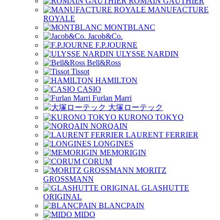
ROMAIN GAUTHIER
MANUFACTURE
ROYALE
MONTBLANC
Jacob&Co.
F.P.JOURNE
ULYSSE NARDIN
Bell&Ross
Tissot
HAMILTON
CASIO
Furlan Marri
大塚ローテック
KURONO TOKYO
NORQAIN
LAURENT FERRIER
LONGINES
MEMORIGIN
CORUM
MORITZ
GROSSMANN
GLASHUTTE
ORIGINAL
BLANCPAIN
MIDO