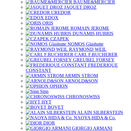
BAUME&MERCIER
JAQUET DROZ
CREDOR
EDOX
ORIS
ROMAIN JEROME
DUNAMIS HUBRIS
CZAPEK
NOMOS Glashutte
RAYMOND WEIL
CARL F.BUCHERER
GREUBEL FORSEY
FREDERIQUE
CONSTANT
ARMIN STROM
ARNOLD&SON
OPHION
Sinn
CHRONOSWISS
HYT
BOVET
ALAIN SILBERSTEIN
NAOYA HIDA & Co.
DIOR
GIORGIO ARMANI