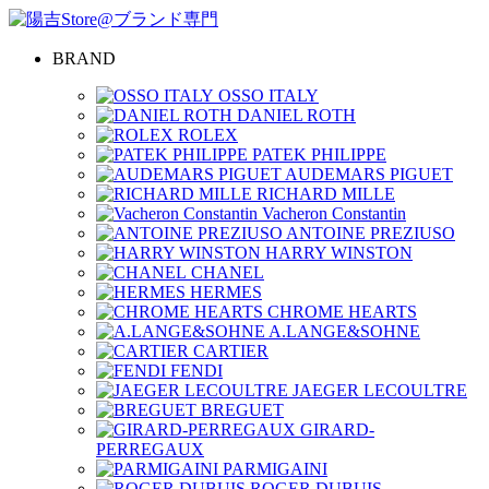
BRAND
OSSO ITALY
DANIEL ROTH
ROLEX
PATEK PHILIPPE
AUDEMARS PIGUET
RICHARD MILLE
Vacheron Constantin
ANTOINE PREZIUSO
HARRY WINSTON
CHANEL
HERMES
CHROME HEARTS
A.LANGE&SOHNE
CARTIER
FENDI
JAEGER LECOULTRE
BREGUET
GIRARD-
PERREGAUX
PARMIGAINI
ROGER DUBUIS