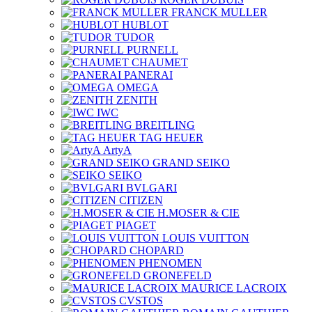
FRANCK MULLER
HUBLOT
TUDOR
PURNELL
CHAUMET
PANERAI
OMEGA
ZENITH
IWC
BREITLING
TAG HEUER
ArtyA
GRAND SEIKO
SEIKO
BVLGARI
CITIZEN
H.MOSER & CIE
PIAGET
LOUIS VUITTON
CHOPARD
PHENOMEN
GRONEFELD
MAURICE LACROIX
CVSTOS