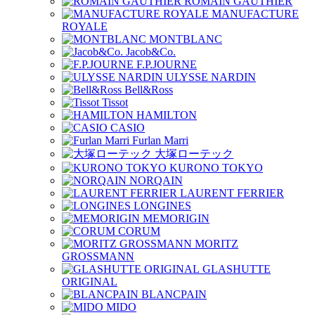
ROMAIN GAUTHIER
MANUFACTURE
ROYALE
MONTBLANC
Jacob&Co.
F.P.JOURNE
ULYSSE NARDIN
Bell&Ross
Tissot
HAMILTON
CASIO
Furlan Marri
大塚ローテック
KURONO TOKYO
NORQAIN
LAURENT FERRIER
LONGINES
MEMORIGIN
CORUM
MORITZ
GROSSMANN
GLASHUTTE
ORIGINAL
BLANCPAIN
MIDO