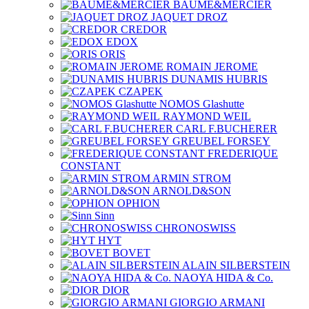
BAUME&MERCIER
JAQUET DROZ
CREDOR
EDOX
ORIS
ROMAIN JEROME
DUNAMIS HUBRIS
CZAPEK
NOMOS Glashutte
RAYMOND WEIL
CARL F.BUCHERER
GREUBEL FORSEY
FREDERIQUE
CONSTANT
ARMIN STROM
ARNOLD&SON
OPHION
Sinn
CHRONOSWISS
HYT
BOVET
ALAIN SILBERSTEIN
NAOYA HIDA & Co.
DIOR
GIORGIO ARMANI