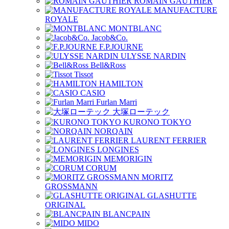
ROMAIN GAUTHIER
MANUFACTURE
ROYALE
MONTBLANC
Jacob&Co.
F.P.JOURNE
ULYSSE NARDIN
Bell&Ross
Tissot
HAMILTON
CASIO
Furlan Marri
大塚ローテック
KURONO TOKYO
NORQAIN
LAURENT FERRIER
LONGINES
MEMORIGIN
CORUM
MORITZ
GROSSMANN
GLASHUTTE
ORIGINAL
BLANCPAIN
MIDO