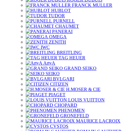
FRANCK MULLER
HUBLOT
TUDOR
PURNELL
CHAUMET
PANERAI
OMEGA
ZENITH
IWC
BREITLING
TAG HEUER
ArtyA
GRAND SEIKO
SEIKO
BVLGARI
CITIZEN
H.MOSER & CIE
PIAGET
LOUIS VUITTON
CHOPARD
PHENOMEN
GRONEFELD
MAURICE LACROIX
CVSTOS