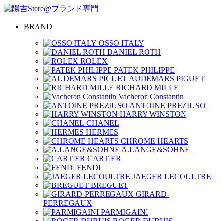
BRAND
OSSO ITALY
DANIEL ROTH
ROLEX
PATEK PHILIPPE
AUDEMARS PIGUET
RICHARD MILLE
Vacheron Constantin
ANTOINE PREZIUSO
HARRY WINSTON
CHANEL
HERMES
CHROME HEARTS
A.LANGE&SOHNE
CARTIER
FENDI
JAEGER LECOULTRE
BREGUET
GIRARD-
PERREGAUX
PARMIGAINI
ROGER DUBUIS