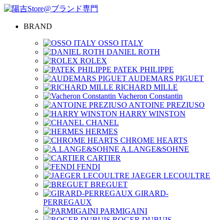
BRAND
OSSO ITALY
DANIEL ROTH
ROLEX
PATEK PHILIPPE
AUDEMARS PIGUET
RICHARD MILLE
Vacheron Constantin
ANTOINE PREZIUSO
HARRY WINSTON
CHANEL
HERMES
CHROME HEARTS
A.LANGE&SOHNE
CARTIER
FENDI
JAEGER LECOULTRE
BREGUET
GIRARD-
PERREGAUX
PARMIGAINI
ROGER DUBUIS