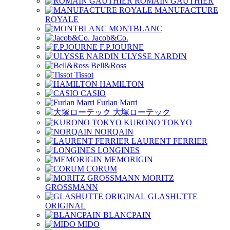
ROMAIN GAUTHIER
MANUFACTURE
ROYALE
MONTBLANC
Jacob&Co.
F.P.JOURNE
ULYSSE NARDIN
Bell&Ross
Tissot
HAMILTON
CASIO
Furlan Marri
大塚ローテック
KURONO TOKYO
NORQAIN
LAURENT FERRIER
LONGINES
MEMORIGIN
CORUM
MORITZ
GROSSMANN
GLASHUTTE
ORIGINAL
BLANCPAIN
MIDO