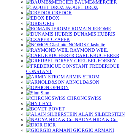
BAUME&MERCIER
JAQUET DROZ
CREDOR
EDOX
ORIS
ROMAIN JEROME
DUNAMIS HUBRIS
CZAPEK
NOMOS Glashutte
RAYMOND WEIL
CARL F.BUCHERER
GREUBEL FORSEY
FREDERIQUE
CONSTANT
ARMIN STROM
ARNOLD&SON
OPHION
Sinn
CHRONOSWISS
HYT
BOVET
ALAIN SILBERSTEIN
NAOYA HIDA & Co.
DIOR
GIORGIO ARMANI