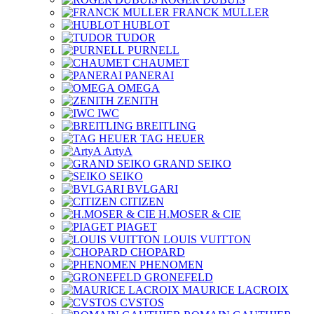
FRANCK MULLER
HUBLOT
TUDOR
PURNELL
CHAUMET
PANERAI
OMEGA
ZENITH
IWC
BREITLING
TAG HEUER
ArtyA
GRAND SEIKO
SEIKO
BVLGARI
CITIZEN
H.MOSER & CIE
PIAGET
LOUIS VUITTON
CHOPARD
PHENOMEN
GRONEFELD
MAURICE LACROIX
CVSTOS