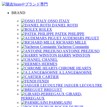
BRAND
OSSO ITALY
DANIEL ROTH
ROLEX
PATEK PHILIPPE
AUDEMARS PIGUET
RICHARD MILLE
Vacheron Constantin
ANTOINE PREZIUSO
HARRY WINSTON
CHANEL
HERMES
CHROME HEARTS
A.LANGE&SOHNE
CARTIER
FENDI
JAEGER LECOULTRE
BREGUET
GIRARD-
PERREGAUX
PARMIGAINI
ROGER DUBUIS