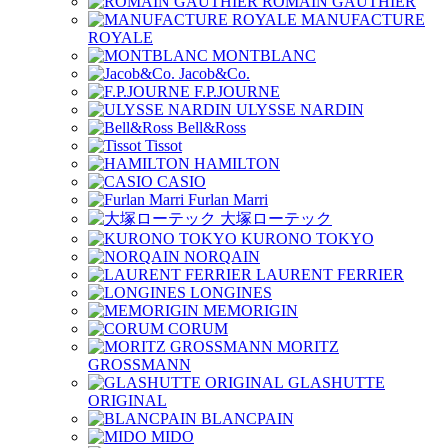
ROMAIN GAUTHIER
MANUFACTURE
ROYALE
MONTBLANC
Jacob&Co.
F.P.JOURNE
ULYSSE NARDIN
Bell&Ross
Tissot
HAMILTON
CASIO
Furlan Marri
大塚ローテック
KURONO TOKYO
NORQAIN
LAURENT FERRIER
LONGINES
MEMORIGIN
CORUM
MORITZ
GROSSMANN
GLASHUTTE
ORIGINAL
BLANCPAIN
MIDO