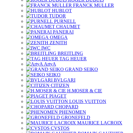
FRANCK MULLER
HUBLOT
TUDOR
PURNELL
CHAUMET
PANERAI
OMEGA
ZENITH
IWC
BREITLING
TAG HEUER
ArtyA
GRAND SEIKO
SEIKO
BVLGARI
CITIZEN
H.MOSER & CIE
PIAGET
LOUIS VUITTON
CHOPARD
PHENOMEN
GRONEFELD
MAURICE LACROIX
CVSTOS