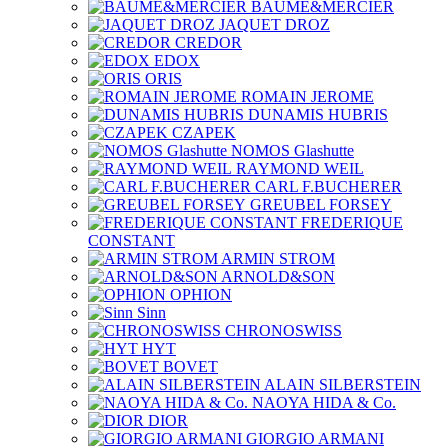
BAUME&MERCIER
JAQUET DROZ
CREDOR
EDOX
ORIS
ROMAIN JEROME
DUNAMIS HUBRIS
CZAPEK
NOMOS Glashutte
RAYMOND WEIL
CARL F.BUCHERER
GREUBEL FORSEY
FREDERIQUE
CONSTANT
ARMIN STROM
ARNOLD&SON
OPHION
Sinn
CHRONOSWISS
HYT
BOVET
ALAIN SILBERSTEIN
NAOYA HIDA & Co.
DIOR
GIORGIO ARMANI