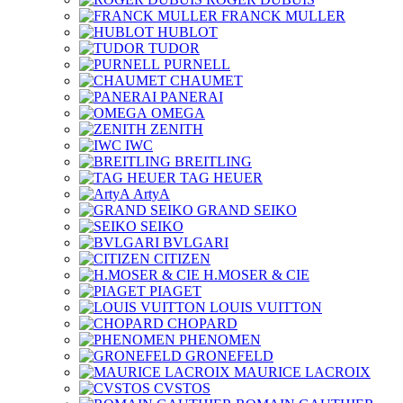
FRANCK MULLER
HUBLOT
TUDOR
PURNELL
CHAUMET
PANERAI
OMEGA
ZENITH
IWC
BREITLING
TAG HEUER
ArtyA
GRAND SEIKO
SEIKO
BVLGARI
CITIZEN
H.MOSER & CIE
PIAGET
LOUIS VUITTON
CHOPARD
PHENOMEN
GRONEFELD
MAURICE LACROIX
CVSTOS