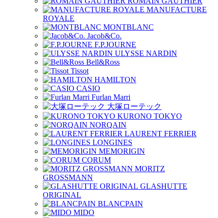
ROMAIN GAUTHIER
MANUFACTURE
ROYALE
MONTBLANC
Jacob&Co.
F.P.JOURNE
ULYSSE NARDIN
Bell&Ross
Tissot
HAMILTON
CASIO
Furlan Marri
大塚ローテック
KURONO TOKYO
NORQAIN
LAURENT FERRIER
LONGINES
MEMORIGIN
CORUM
MORITZ
GROSSMANN
GLASHUTTE
ORIGINAL
BLANCPAIN
MIDO