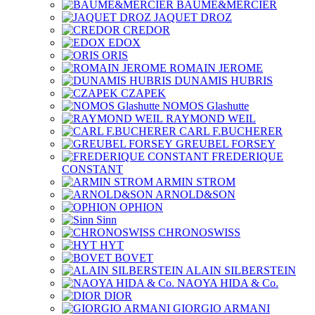
BAUME&MERCIER
JAQUET DROZ
CREDOR
EDOX
ORIS
ROMAIN JEROME
DUNAMIS HUBRIS
CZAPEK
NOMOS Glashutte
RAYMOND WEIL
CARL F.BUCHERER
GREUBEL FORSEY
FREDERIQUE
CONSTANT
ARMIN STROM
ARNOLD&SON
OPHION
Sinn
CHRONOSWISS
HYT
BOVET
ALAIN SILBERSTEIN
NAOYA HIDA & Co.
DIOR
GIORGIO ARMANI