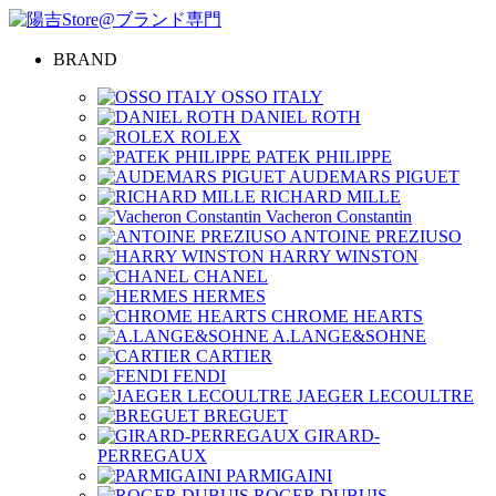
BRAND
OSSO ITALY
DANIEL ROTH
ROLEX
PATEK PHILIPPE
AUDEMARS PIGUET
RICHARD MILLE
Vacheron Constantin
ANTOINE PREZIUSO
HARRY WINSTON
CHANEL
HERMES
CHROME HEARTS
A.LANGE&SOHNE
CARTIER
FENDI
JAEGER LECOULTRE
BREGUET
GIRARD-
PERREGAUX
PARMIGAINI
ROGER DUBUIS