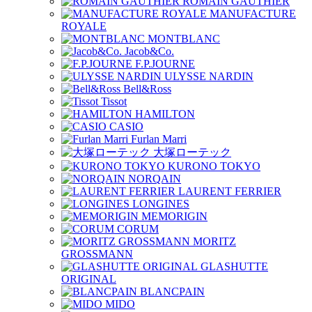
ROMAIN GAUTHIER
MANUFACTURE
ROYALE
MONTBLANC
Jacob&Co.
F.P.JOURNE
ULYSSE NARDIN
Bell&Ross
Tissot
HAMILTON
CASIO
Furlan Marri
大塚ローテック
KURONO TOKYO
NORQAIN
LAURENT FERRIER
LONGINES
MEMORIGIN
CORUM
MORITZ
GROSSMANN
GLASHUTTE
ORIGINAL
BLANCPAIN
MIDO