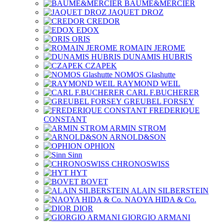
BAUME&MERCIER
JAQUET DROZ
CREDOR
EDOX
ORIS
ROMAIN JEROME
DUNAMIS HUBRIS
CZAPEK
NOMOS Glashutte
RAYMOND WEIL
CARL F.BUCHERER
GREUBEL FORSEY
FREDERIQUE
CONSTANT
ARMIN STROM
ARNOLD&SON
OPHION
Sinn
CHRONOSWISS
HYT
BOVET
ALAIN SILBERSTEIN
NAOYA HIDA & Co.
DIOR
GIORGIO ARMANI