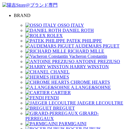
BRAND
OSSO ITALY
DANIEL ROTH
ROLEX
PATEK PHILIPPE
AUDEMARS PIGUET
RICHARD MILLE
Vacheron Constantin
ANTOINE PREZIUSO
HARRY WINSTON
CHANEL
HERMES
CHROME HEARTS
A.LANGE&SOHNE
CARTIER
FENDI
JAEGER LECOULTRE
BREGUET
GIRARD-
PERREGAUX
PARMIGAINI
ROGER DUBUIS