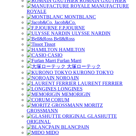
ROMAIN GAUTHIER
MANUFACTURE
ROYALE
MONTBLANC
Jacob&Co.
F.P.JOURNE
ULYSSE NARDIN
Bell&Ross
Tissot
HAMILTON
CASIO
Furlan Marri
大塚ローテック
KURONO TOKYO
NORQAIN
LAURENT FERRIER
LONGINES
MEMORIGIN
CORUM
MORITZ
GROSSMANN
GLASHUTTE
ORIGINAL
BLANCPAIN
MIDO