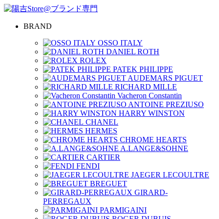
BRAND
OSSO ITALY
DANIEL ROTH
ROLEX
PATEK PHILIPPE
AUDEMARS PIGUET
RICHARD MILLE
Vacheron Constantin
ANTOINE PREZIUSO
HARRY WINSTON
CHANEL
HERMES
CHROME HEARTS
A.LANGE&SOHNE
CARTIER
FENDI
JAEGER LECOULTRE
BREGUET
GIRARD-
PERREGAUX
PARMIGAINI
ROGER DUBUIS