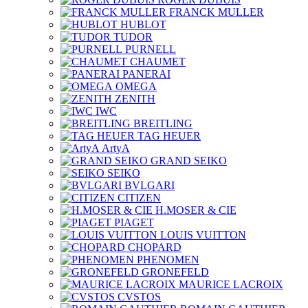
FRANCK MULLER
HUBLOT
TUDOR
PURNELL
CHAUMET
PANERAI
OMEGA
ZENITH
IWC
BREITLING
TAG HEUER
ArtyA
GRAND SEIKO
SEIKO
BVLGARI
CITIZEN
H.MOSER & CIE
PIAGET
LOUIS VUITTON
CHOPARD
PHENOMEN
GRONEFELD
MAURICE LACROIX
CVSTOS