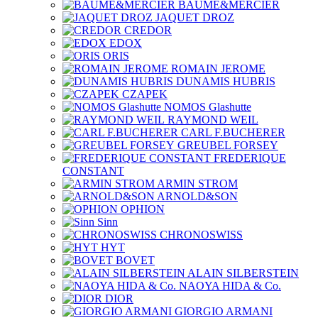
BAUME&MERCIER
JAQUET DROZ
CREDOR
EDOX
ORIS
ROMAIN JEROME
DUNAMIS HUBRIS
CZAPEK
NOMOS Glashutte
RAYMOND WEIL
CARL F.BUCHERER
GREUBEL FORSEY
FREDERIQUE
CONSTANT
ARMIN STROM
ARNOLD&SON
OPHION
Sinn
CHRONOSWISS
HYT
BOVET
ALAIN SILBERSTEIN
NAOYA HIDA & Co.
DIOR
GIORGIO ARMANI