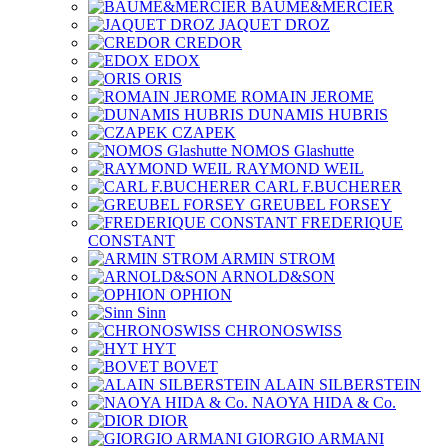
BAUME&MERCIER
JAQUET DROZ
CREDOR
EDOX
ORIS
ROMAIN JEROME
DUNAMIS HUBRIS
CZAPEK
NOMOS Glashutte
RAYMOND WEIL
CARL F.BUCHERER
GREUBEL FORSEY
FREDERIQUE
CONSTANT
ARMIN STROM
ARNOLD&SON
OPHION
Sinn
CHRONOSWISS
HYT
BOVET
ALAIN SILBERSTEIN
NAOYA HIDA & Co.
DIOR
GIORGIO ARMANI