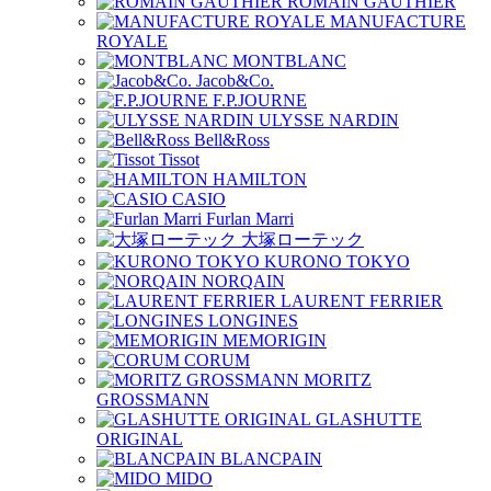
ROMAIN GAUTHIER
MANUFACTURE
ROYALE
MONTBLANC
Jacob&Co.
F.P.JOURNE
ULYSSE NARDIN
Bell&Ross
Tissot
HAMILTON
CASIO
Furlan Marri
大塚ローテック
KURONO TOKYO
NORQAIN
LAURENT FERRIER
LONGINES
MEMORIGIN
CORUM
MORITZ
GROSSMANN
GLASHUTTE
ORIGINAL
BLANCPAIN
MIDO