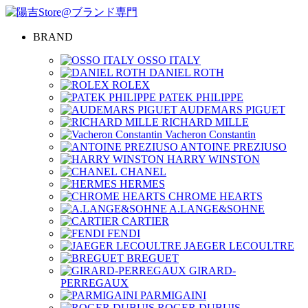
BRAND
OSSO ITALY
DANIEL ROTH
ROLEX
PATEK PHILIPPE
AUDEMARS PIGUET
RICHARD MILLE
Vacheron Constantin
ANTOINE PREZIUSO
HARRY WINSTON
CHANEL
HERMES
CHROME HEARTS
A.LANGE&SOHNE
CARTIER
FENDI
JAEGER LECOULTRE
BREGUET
GIRARD-
PERREGAUX
PARMIGAINI
ROGER DUBUIS