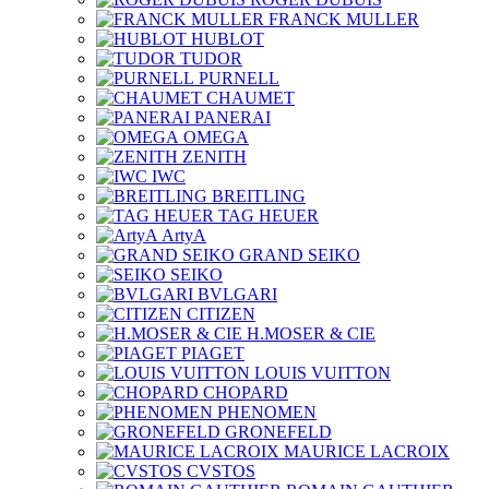
FRANCK MULLER
HUBLOT
TUDOR
PURNELL
CHAUMET
PANERAI
OMEGA
ZENITH
IWC
BREITLING
TAG HEUER
ArtyA
GRAND SEIKO
SEIKO
BVLGARI
CITIZEN
H.MOSER & CIE
PIAGET
LOUIS VUITTON
CHOPARD
PHENOMEN
GRONEFELD
MAURICE LACROIX
CVSTOS