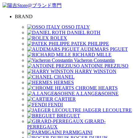
BRAND
OSSO ITALY
DANIEL ROTH
ROLEX
PATEK PHILIPPE
AUDEMARS PIGUET
RICHARD MILLE
Vacheron Constantin
ANTOINE PREZIUSO
HARRY WINSTON
CHANEL
HERMES
CHROME HEARTS
A.LANGE&SOHNE
CARTIER
FENDI
JAEGER LECOULTRE
BREGUET
GIRARD-
PERREGAUX
PARMIGAINI
ROGER DUBUIS