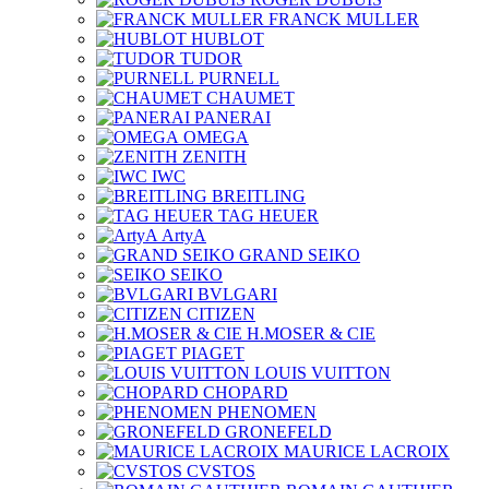
FRANCK MULLER
HUBLOT
TUDOR
PURNELL
CHAUMET
PANERAI
OMEGA
ZENITH
IWC
BREITLING
TAG HEUER
ArtyA
GRAND SEIKO
SEIKO
BVLGARI
CITIZEN
H.MOSER & CIE
PIAGET
LOUIS VUITTON
CHOPARD
PHENOMEN
GRONEFELD
MAURICE LACROIX
CVSTOS