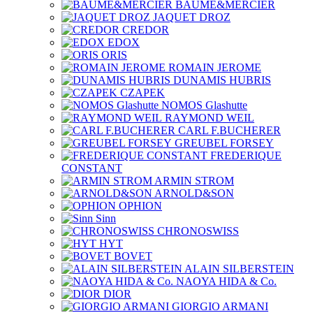
BAUME&MERCIER
JAQUET DROZ
CREDOR
EDOX
ORIS
ROMAIN JEROME
DUNAMIS HUBRIS
CZAPEK
NOMOS Glashutte
RAYMOND WEIL
CARL F.BUCHERER
GREUBEL FORSEY
FREDERIQUE
CONSTANT
ARMIN STROM
ARNOLD&SON
OPHION
Sinn
CHRONOSWISS
HYT
BOVET
ALAIN SILBERSTEIN
NAOYA HIDA & Co.
DIOR
GIORGIO ARMANI