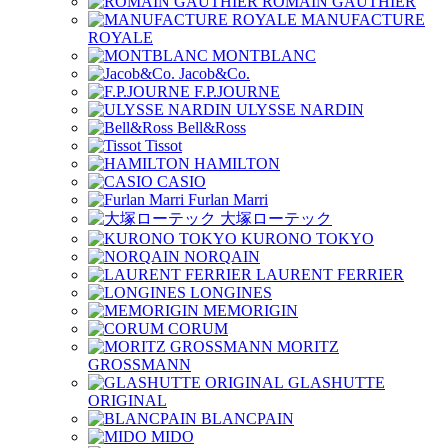
ROMAIN GAUTHIER
MANUFACTURE
ROYALE
MONTBLANC
Jacob&Co.
F.P.JOURNE
ULYSSE NARDIN
Bell&Ross
Tissot
HAMILTON
CASIO
Furlan Marri
大塚ローテック
KURONO TOKYO
NORQAIN
LAURENT FERRIER
LONGINES
MEMORIGIN
CORUM
MORITZ
GROSSMANN
GLASHUTTE
ORIGINAL
BLANCPAIN
MIDO