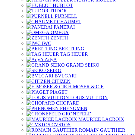
HUBLOT
TUDOR
PURNELL
CHAUMET
PANERAI
OMEGA
ZENITH
IWC
BREITLING
TAG HEUER
ArtyA
GRAND SEIKO
SEIKO
BVLGARI
CITIZEN
H.MOSER & CIE
PIAGET
LOUIS VUITTON
CHOPARD
PHENOMEN
GRONEFELD
MAURICE LACROIX
CVSTOS
ROMAIN GAUTHIER