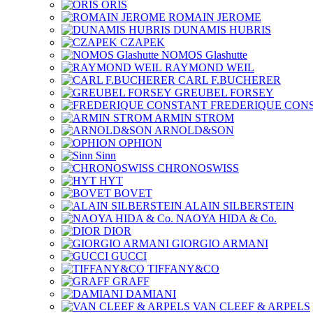
ORIS
ROMAIN JEROME
DUNAMIS HUBRIS
CZAPEK
NOMOS Glashutte
RAYMOND WEIL
CARL F.BUCHERER
GREUBEL FORSEY
FREDERIQUE CON
ARMIN STROM
ARNOLD&SON
OPHION
Sinn
CHRONOSWISS
HYT
BOVET
ALAIN SILBERSTEIN
NAOYA HIDA & Co.
DIOR
GIORGIO ARMANI
GUCCI
TIFFANY&CO
GRAFF
DAMIANI
VAN CLEEF & ARPELS