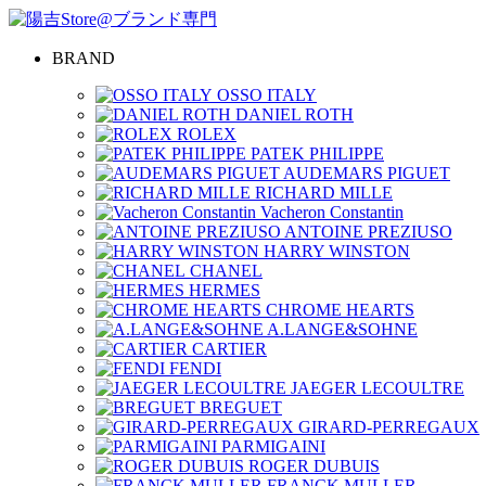
BRAND
OSSO ITALY
DANIEL ROTH
ROLEX
PATEK PHILIPPE
AUDEMARS PIGUET
RICHARD MILLE
Vacheron Constantin
ANTOINE PREZIUSO
HARRY WINSTON
CHANEL
HERMES
CHROME HEARTS
A.LANGE&SOHNE
CARTIER
FENDI
JAEGER LECOULTRE
BREGUET
GIRARD-PERREGAUX
PARMIGAINI
ROGER DUBUIS
FRANCK MULLER