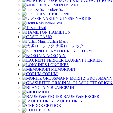
MANUFACTURE R
MONTBLANC
Jacob&Co.
F.P.JOURNE
ULYSSE NARDIN
Bell&Ross
Tissot
HAMILTON
CASIO
Furlan Marri
大塚ローテック
KURONO TOKYO
NORQAIN
LAURENT FERRIER
LONGINES
MEMORIGIN
CORUM
MORITZ GROSSMANN
GLASHUTTE ORIGIN
BLANCPAIN
MIDO
BAUME&MERCIER
JAQUET DROZ
CREDOR
EDOX