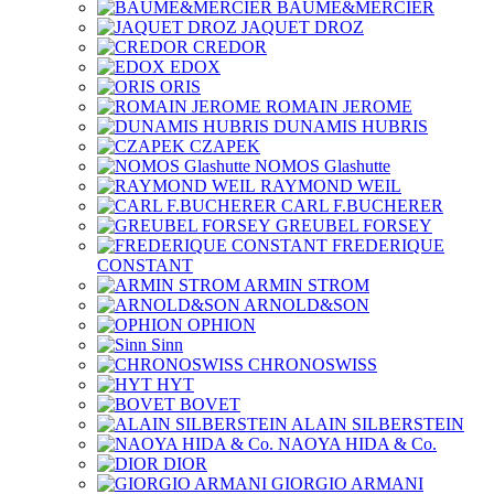
BAUME&MERCIER
JAQUET DROZ
CREDOR
EDOX
ORIS
ROMAIN JEROME
DUNAMIS HUBRIS
CZAPEK
NOMOS Glashutte
RAYMOND WEIL
CARL F.BUCHERER
GREUBEL FORSEY
FREDERIQUE
CONSTANT
ARMIN STROM
ARNOLD&SON
OPHION
Sinn
CHRONOSWISS
HYT
BOVET
ALAIN SILBERSTEIN
NAOYA HIDA & Co.
DIOR
GIORGIO ARMANI