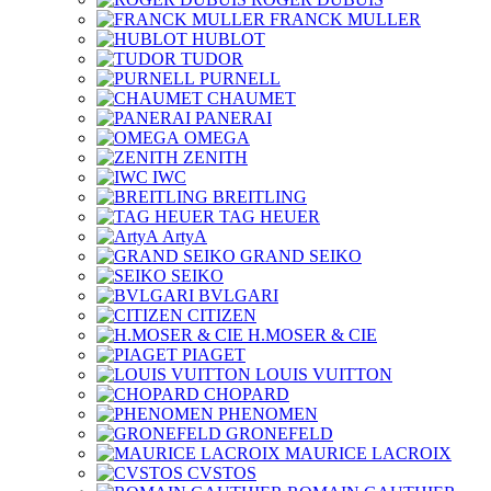
FRANCK MULLER
HUBLOT
TUDOR
PURNELL
CHAUMET
PANERAI
OMEGA
ZENITH
IWC
BREITLING
TAG HEUER
ArtyA
GRAND SEIKO
SEIKO
BVLGARI
CITIZEN
H.MOSER & CIE
PIAGET
LOUIS VUITTON
CHOPARD
PHENOMEN
GRONEFELD
MAURICE LACROIX
CVSTOS