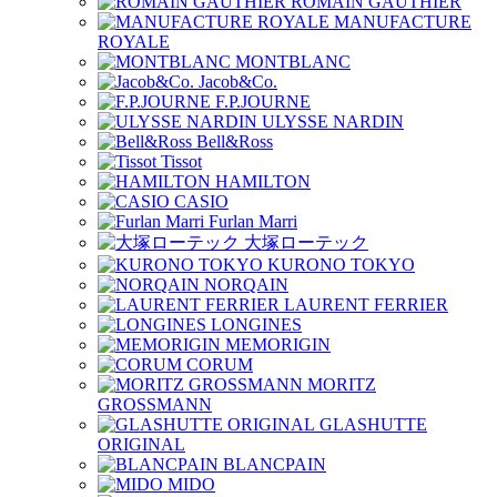
ROMAIN GAUTHIER
MANUFACTURE
ROYALE
MONTBLANC
Jacob&Co.
F.P.JOURNE
ULYSSE NARDIN
Bell&Ross
Tissot
HAMILTON
CASIO
Furlan Marri
大塚ローテック
KURONO TOKYO
NORQAIN
LAURENT FERRIER
LONGINES
MEMORIGIN
CORUM
MORITZ
GROSSMANN
GLASHUTTE
ORIGINAL
BLANCPAIN
MIDO