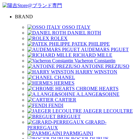
BRAND
OSSO ITALY
DANIEL ROTH
ROLEX
PATEK PHILIPPE
AUDEMARS PIGUET
RICHARD MILLE
Vacheron Constantin
ANTOINE PREZIUSO
HARRY WINSTON
CHANEL
HERMES
CHROME HEARTS
A.LANGE&SOHNE
CARTIER
FENDI
JAEGER LECOULTRE
BREGUET
GIRARD-
PERREGAUX
PARMIGAINI
ROGER DUBUIS