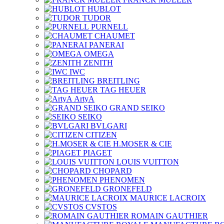
HUBLOT
TUDOR
PURNELL
CHAUMET
PANERAI
OMEGA
ZENITH
IWC
BREITLING
TAG HEUER
ArtyA
GRAND SEIKO
SEIKO
BVLGARI
CITIZEN
H.MOSER & CIE
PIAGET
LOUIS VUITTON
CHOPARD
PHENOMEN
GRONEFELD
MAURICE LACROIX
CVSTOS
ROMAIN GAUTHIER