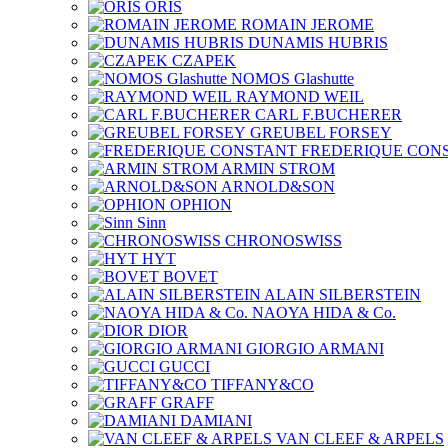
ORIS
ROMAIN JEROME
DUNAMIS HUBRIS
CZAPEK
NOMOS Glashutte
RAYMOND WEIL
CARL F.BUCHERER
GREUBEL FORSEY
FREDERIQUE CON
ARMIN STROM
ARNOLD&SON
OPHION
Sinn
CHRONOSWISS
HYT
BOVET
ALAIN SILBERSTEIN
NAOYA HIDA & Co.
DIOR
GIORGIO ARMANI
GUCCI
TIFFANY&CO
GRAFF
DAMIANI
VAN CLEEF & ARPELS