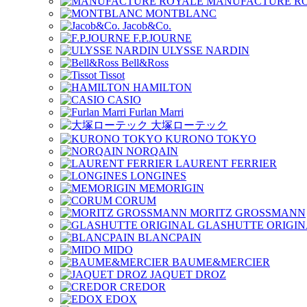
MANUFACTURE R
MONTBLANC
Jacob&Co.
F.P.JOURNE
ULYSSE NARDIN
Bell&Ross
Tissot
HAMILTON
CASIO
Furlan Marri
大塚ローテック
KURONO TOKYO
NORQAIN
LAURENT FERRIER
LONGINES
MEMORIGIN
CORUM
MORITZ GROSSMANN
GLASHUTTE ORIGIN
BLANCPAIN
MIDO
BAUME&MERCIER
JAQUET DROZ
CREDOR
EDOX