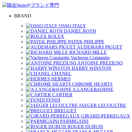
BRAND
OSSO ITALY
DANIEL ROTH
ROLEX
PATEK PHILIPPE
AUDEMARS PIGUET
RICHARD MILLE
Vacheron Constantin
ANTOINE PREZIUSO
HARRY WINSTON
CHANEL
HERMES
CHROME HEARTS
A.LANGE&SOHNE
CARTIER
FENDI
JAEGER LECOULTRE
BREGUET
GIRARD-PERREGAUX
PARMIGAINI
ROGER DUBUIS
FRANCK MULLER