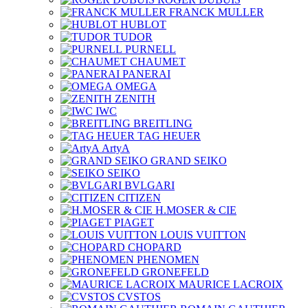
FRANCK MULLER
HUBLOT
TUDOR
PURNELL
CHAUMET
PANERAI
OMEGA
ZENITH
IWC
BREITLING
TAG HEUER
ArtyA
GRAND SEIKO
SEIKO
BVLGARI
CITIZEN
H.MOSER & CIE
PIAGET
LOUIS VUITTON
CHOPARD
PHENOMEN
GRONEFELD
MAURICE LACROIX
CVSTOS