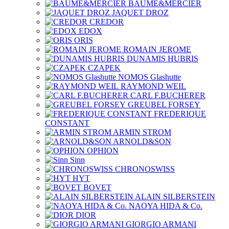
BAUME&MERCIER
JAQUET DROZ
CREDOR
EDOX
ORIS
ROMAIN JEROME
DUNAMIS HUBRIS
CZAPEK
NOMOS Glashutte
RAYMOND WEIL
CARL F.BUCHERER
GREUBEL FORSEY
FREDERIQUE
CONSTANT
ARMIN STROM
ARNOLD&SON
OPHION
Sinn
CHRONOSWISS
HYT
BOVET
ALAIN SILBERSTEIN
NAOYA HIDA & Co.
DIOR
GIORGIO ARMANI