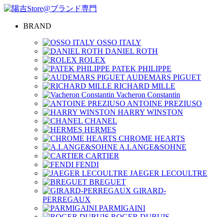
BRAND
OSSO ITALY
DANIEL ROTH
ROLEX
PATEK PHILIPPE
AUDEMARS PIGUET
RICHARD MILLE
Vacheron Constantin
ANTOINE PREZIUSO
HARRY WINSTON
CHANEL
HERMES
CHROME HEARTS
A.LANGE&SOHNE
CARTIER
FENDI
JAEGER LECOULTRE
BREGUET
GIRARD-
PERREGAUX
PARMIGAINI
ROGER DUBUIS