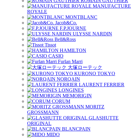
ROMAIN GAUTHIER
MANUFACTURE
ROYALE
MONTBLANC
Jacob&Co.
F.P.JOURNE
ULYSSE NARDIN
Bell&Ross
Tissot
HAMILTON
CASIO
Furlan Marri
大塚ローテック
KURONO TOKYO
NORQAIN
LAURENT FERRIER
LONGINES
MEMORIGIN
CORUM
MORITZ
GROSSMANN
GLASHUTTE
ORIGINAL
BLANCPAIN
MIDO