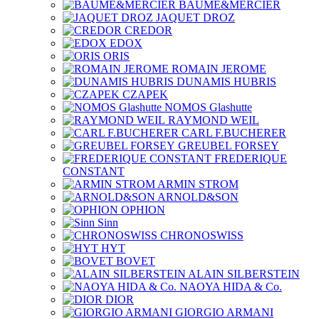
BAUME&MERCIER
JAQUET DROZ
CREDOR
EDOX
ORIS
ROMAIN JEROME
DUNAMIS HUBRIS
CZAPEK
NOMOS Glashutte
RAYMOND WEIL
CARL F.BUCHERER
GREUBEL FORSEY
FREDERIQUE
CONSTANT
ARMIN STROM
ARNOLD&SON
OPHION
Sinn
CHRONOSWISS
HYT
BOVET
ALAIN SILBERSTEIN
NAOYA HIDA & Co.
DIOR
GIORGIO ARMANI