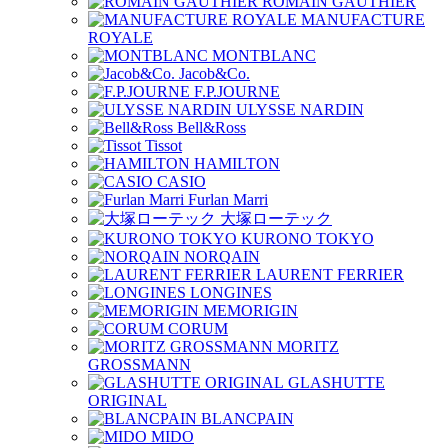
ROMAIN GAUTHIER
MANUFACTURE
ROYALE
MONTBLANC
Jacob&Co.
F.P.JOURNE
ULYSSE NARDIN
Bell&Ross
Tissot
HAMILTON
CASIO
Furlan Marri
大塚ローテック
KURONO TOKYO
NORQAIN
LAURENT FERRIER
LONGINES
MEMORIGIN
CORUM
MORITZ
GROSSMANN
GLASHUTTE
ORIGINAL
BLANCPAIN
MIDO