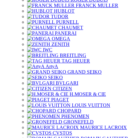
FRANCK MULLER
HUBLOT
TUDOR
PURNELL
CHAUMET
PANERAI
OMEGA
ZENITH
IWC
BREITLING
TAG HEUER
ArtyA
GRAND SEIKO
SEIKO
BVLGARI
CITIZEN
H.MOSER & CIE
PIAGET
LOUIS VUITTON
CHOPARD
PHENOMEN
GRONEFELD
MAURICE LACROIX
CVSTOS