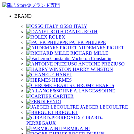
BRAND
OSSO ITALY
DANIEL ROTH
ROLEX
PATEK PHILIPPE
AUDEMARS PIGUET
RICHARD MILLE
Vacheron Constantin
ANTOINE PREZIUSO
HARRY WINSTON
CHANEL
HERMES
CHROME HEARTS
A.LANGE&SOHNE
CARTIER
FENDI
JAEGER LECOULTRE
BREGUET
GIRARD-
PERREGAUX
PARMIGAINI
ROGER DUBUIS