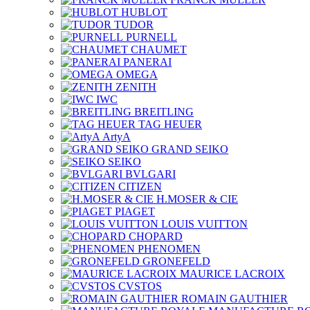
HUBLOT
TUDOR
PURNELL
CHAUMET
PANERAI
OMEGA
ZENITH
IWC
BREITLING
TAG HEUER
ArtyA
GRAND SEIKO
SEIKO
BVLGARI
CITIZEN
H.MOSER & CIE
PIAGET
LOUIS VUITTON
CHOPARD
PHENOMEN
GRONEFELD
MAURICE LACROIX
CVSTOS
ROMAIN GAUTHIER