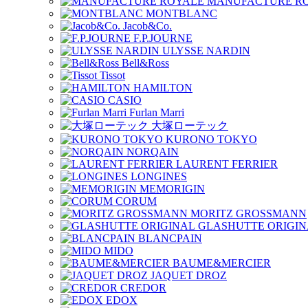
MANUFACTURE R
MONTBLANC
Jacob&Co.
F.P.JOURNE
ULYSSE NARDIN
Bell&Ross
Tissot
HAMILTON
CASIO
Furlan Marri
大塚ローテック
KURONO TOKYO
NORQAIN
LAURENT FERRIER
LONGINES
MEMORIGIN
CORUM
MORITZ GROSSMANN
GLASHUTTE ORIGIN
BLANCPAIN
MIDO
BAUME&MERCIER
JAQUET DROZ
CREDOR
EDOX