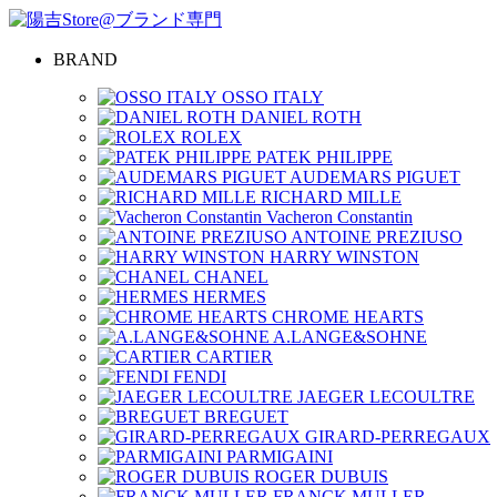
BRAND
OSSO ITALY
DANIEL ROTH
ROLEX
PATEK PHILIPPE
AUDEMARS PIGUET
RICHARD MILLE
Vacheron Constantin
ANTOINE PREZIUSO
HARRY WINSTON
CHANEL
HERMES
CHROME HEARTS
A.LANGE&SOHNE
CARTIER
FENDI
JAEGER LECOULTRE
BREGUET
GIRARD-PERREGAUX
PARMIGAINI
ROGER DUBUIS
FRANCK MULLER