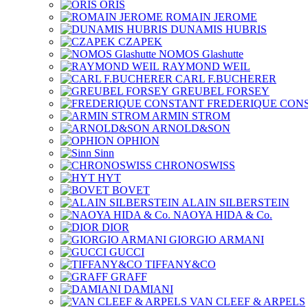
ORIS
ROMAIN JEROME
DUNAMIS HUBRIS
CZAPEK
NOMOS Glashutte
RAYMOND WEIL
CARL F.BUCHERER
GREUBEL FORSEY
FREDERIQUE CON
ARMIN STROM
ARNOLD&SON
OPHION
Sinn
CHRONOSWISS
HYT
BOVET
ALAIN SILBERSTEIN
NAOYA HIDA & Co.
DIOR
GIORGIO ARMANI
GUCCI
TIFFANY&CO
GRAFF
DAMIANI
VAN CLEEF & ARPELS